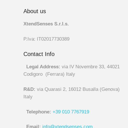
About us
XtendSenses S.r.l.s.
P.Iva: IT02017730389
Contact Info
Legal Address:
via IV Novembre 33, 44021
Codigoro (Ferrara) Italy
R&D:
via Quarasi 2, 16012 Busalla (Genova)
Italy
Telephone:
+39 010 7767919
Email:
info@xtendsenses.com