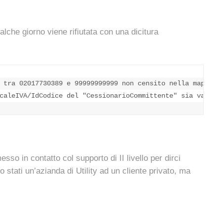
alche giorno viene rifiutata con una dicitura
 tra 02017730389 e 99999999999 non censito nella mappa

caleIVA/IdCodice del "CessionarioCommittente" sia valido
sso in contatto col supporto di II livello per dirci
tati un’azianda di Utility ad un cliente privato, ma