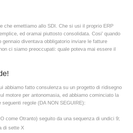
ure che emettiamo allo SDI. Che si usi il proprio ERP
emplice, ed oramai piuttosto consolidata. Cosi’ quando
 gennaio diventava obbligatorio inviare le fatture
, non ci siamo preoccupati: quale poteva mai essere il
de!
 cui abbiamo fatto consulenza su un progetto di ridisegno
 sul motore per antonomasia, ed abbiamo cominciato la
e le seguenti regole (DA NON SEGUIRE):
o O come Otranto) seguito da una sequenza di undici 9;
 di sette X